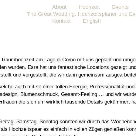
About
Hochzeit
Events
Kontakt
English
Traumhochzeit am Lago di Como mit uns geplant und umgese
ffen wurden. Esra hat uns fantastische Locations gezeigt 
tellt und vorgestellt, die wir dann gemeinsam ausgearbeite
lche auch mit so einer tollen Energie, Professionalität und
ungsdesign, Blumenschmuck, Gesamt-Feeling…. und wir wurd
vertrauen die sich um wirklich tausende Details gekümmert h
eitag, Samstag, Sonntag konnten wir durch das Wochenend
als Hochzeitspaar es einfach in vollen Zügen genießen konn